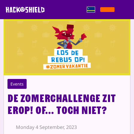
Saltar pa kontenido
Events
De ZomerChallenge zit
erop! Of… toch niet?
Monday 4 September, 2023