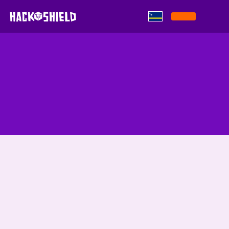
Saltar pa kontenido
Langedijk competitie