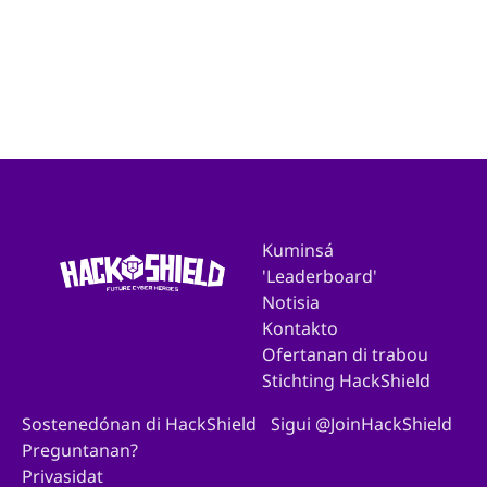
Kuminsá
'Leaderboard'
Notisia
Kontakto
Ofertanan di trabou
Stichting HackShield
Sostenedónan di HackShield
Sigui @JoinHackShield
Preguntanan?
Privasidat