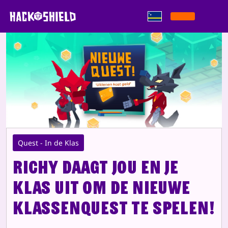
Saltar pa kontenido
Quest - In de Klas
Richy daagt jou en je
klas uit om de nieuwe
klassenquest te spelen!