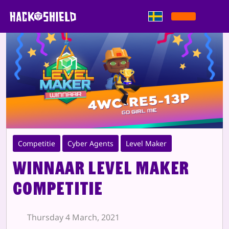
Gå direkt till innehållet
Competitie
Cyber Agents
Level Maker
Winnaar Level Maker
Competitie
Thursday 4 March, 2021