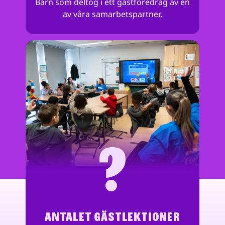
Barn som deltog i ett gästföredrag av en
av våra samarbetspartner.
?
ANTALET GÄSTLEKTIONER