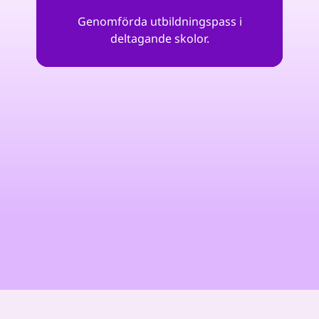
Genomförda utbildningspass i
deltagande skolor.
"Genom HackShield gör vi skillnad på
riktigt och ger vårt CSR-program en
tydlig och meningsfull riktning.
Näthoten väntar inte på att barn ska
bli vuxna – därför rustar och utbildar vi
framtidens cyberagenter redan idag."
Mark Govaerts
Avit Group