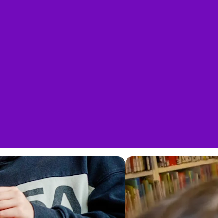
Telefonnummer
(valfritt)
Ta emot nyhetsbrev?
Ja
Nej
Kontakta oss