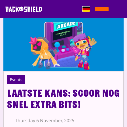
Zum Inhalt springen
Events
Laatste kans: scoor nog
snel extra Bits!
Thursday 6 November, 2025