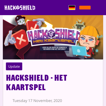
Zum Inhalt springen
Update
HackShield - het
Kaartspel
Tuesday 17 November, 2020