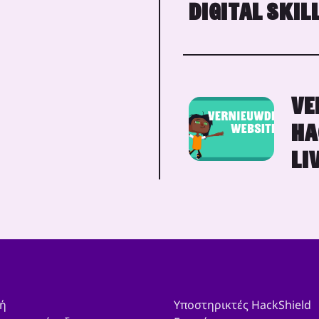
DIGITAL SKIL
VE
HA
LI
ή
Υποστηρικτές HackShield