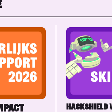
Σ
MPACT
HACKSHIELD 