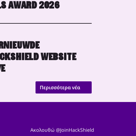
LS AWARD 2026
RNIEUWDE
CKSHIELD WEBSITE
VE
Περισσότερα νέα
Ακολουθώ @JoinHackShield