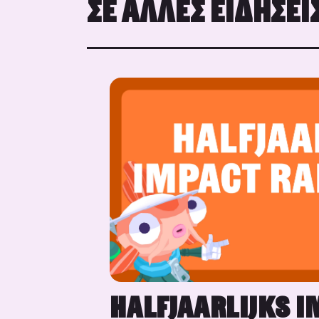
ΣΕ ΆΛΛΕΣ ΕΙΔΉΣΕΙ
HALFJAARLIJKS I