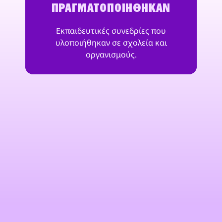
ΠΡΑΓΜΑΤΟΠΟΙΉΘΗΚΑΝ
Εκπαιδευτικές συνεδρίες που
υλοποιήθηκαν σε σχολεία και
οργανισμούς.
"Με το HackShield, δημιουργούμε έναν
ασφαλέστερο ψηφιακό κόσμο και
δίνουμε νόημα στο πρόγραμμα ΕΚΕ μας:
διασκεδαστικό, εκπαιδευτικό και
ελκυστικό. Επειδή οι διαδικτυακοί
κίνδυνοι δεν περιμένουν μέχρι τα
παιδιά να γίνουν δεκαοκτώ,
εκπαιδεύουμε ήδη τους
κυβερνοπράκτορες του αύριο, σήμερα."
Μαρκ Γκοβαέρτς