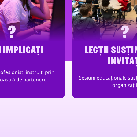
?
?
I IMPLICAȚI
LECȚII SUSȚI
INVITA
ofesioniști instruiți prin
Sesiuni educaționale susți
oastră de parteneri.
organizații