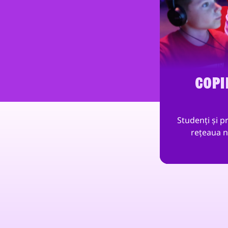
COPI
Studenți și pr
rețeaua n