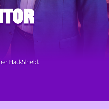
itor
ener HackShield.