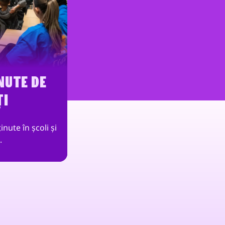
NUTE DE
ȚI
nute în școli și
.