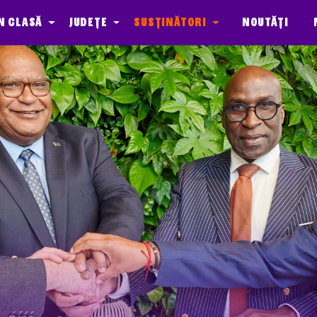
n clasă
Județe
Susținători
Noutăți