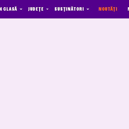
n clasă
Județe
Susținători
Noutăți
ber Agents
Media
Quest - In de Klas
Onderhoud
Event