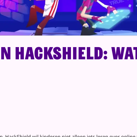
n HackShield: wat
n. HackShield wil kinderen niet alleen iets leren over online