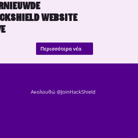
RNIEUWDE
CKSHIELD WEBSITE
VE
Περισσότερα νέα
Ακολουθώ @JoinHackShield