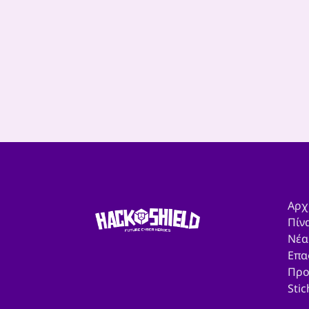
Αρχ
Πίν
Νέα
Επα
Προ
Sti