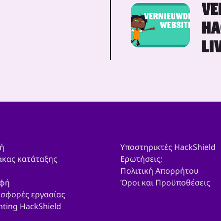
VE
HA
LI
ή
Υποστηρικτές HackShield
ακας κατάταξης
Ερωτήσεις;
Πολιτική Απορρήτου
φή
Όροι και Προϋποθέσεις
σφορές εργασίας
chting HackShield