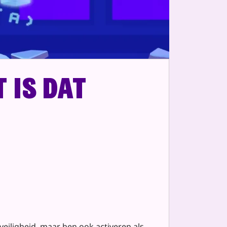
 is dat
 veiligheid, maar hen ook activeren als