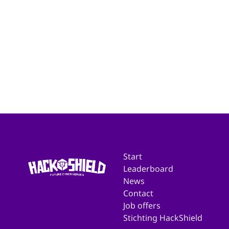
tijdens de actieperiode (27 mei t/m 19 juni)
Start
Leaderboard
News
Contact
Job offers
Stichting HackShield