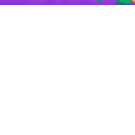
De beste spelers winnen een officiële huldiging in
het stadion van Almere City én mogen hun héle
klas meenemen!
Je doet
individueel
mee aan de competitie.
Je scoort punten door HackShield te spelen en
shields te verzamelen, levels uit te spelen en