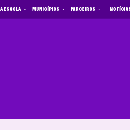
a escola
Municípios
Parceiros
Notícia
ek tegen het Pes