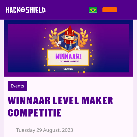
Pular para o conteúdo
Events
Winnaar Level Maker
Competitie
Tuesday 29 August, 2023