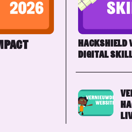
MPACT
HACKSHIELD 
DIGITAL SKIL
VE
HA
LI