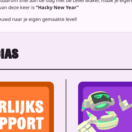
 daarom snel aan de slag met de Level Maker, maak je eigen l
van deze keer is
“Hacky New Year”
euwd naar je eigen gemaakte level!
IAS