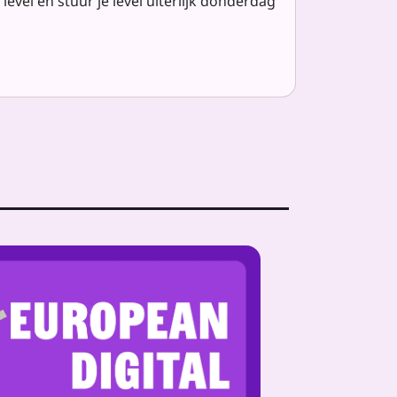
evel en stuur je level uiterlijk donderdag