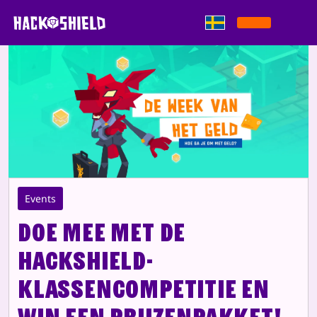
Gå direkt till innehållet
Events
Doe mee met de
HackShield-
klassencompetitie en