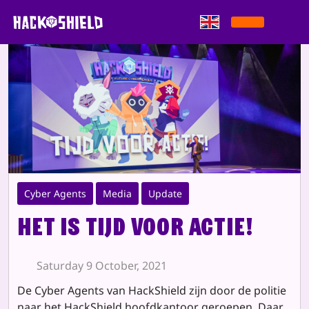
Skip to content
Cyber Agents
Media
Update
Het is tijd voor ACTIE!
Saturday 9 October, 2021
De Cyber Agents van HackShield zijn door de politie
naar het HackShield hoofdkantoor geroepen. Daar