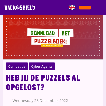
Skip to content
Competitie
Cyber Agents
Heb jij de puzzels al
opgelost?
Wednesday 28 December, 2022